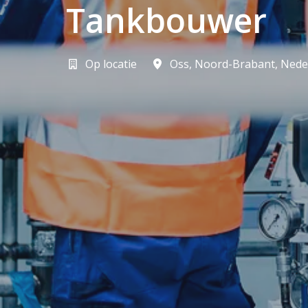
Tankbouwer
Op locatie
Oss
,
Noord-Brabant
,
Nede