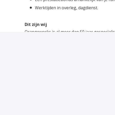
Werktijden in overleg, dagdienst.
Dit zijn wij
Orangeworks is al meer dan 50 jaar gespecial
procesinstallaties voor de internationale voed
branchegenoot Tanis Food Tec overgenomen. D
Orangeworks en de proceskennis van Tanis Food
Dit maken we waar door het bieden van kwalitei
bedrijf continu ontwikkelen en verbeteren.
Op dit moment hebben we ruim 120 vaste medewe
splinternieuwe, state of the art fabriek (ruim 1
gegroeid en hebben de ambitie om te blijven g
Word jij onze nieuwe collega?
Word je uitgedaagd door deze functie? Solliciteer
bij de hand hebt is dat geen probleem: laat je 