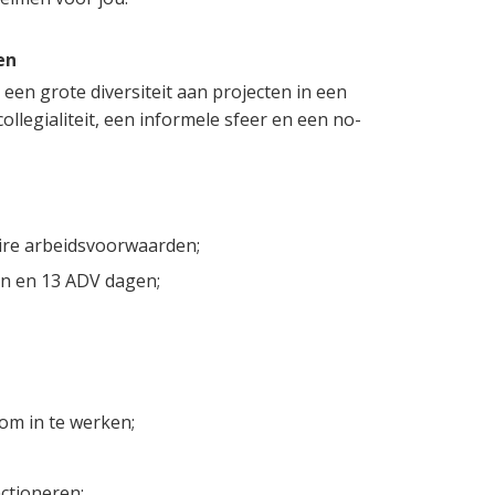
en
en grote diversiteit aan projecten in een
legialiteit, een informele sfeer en een no-
aire arbeidsvoorwaarden;
en en 13 ADV dagen;
 om in te werken;
ctioneren;