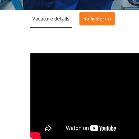
Vacature details
Solliciteren